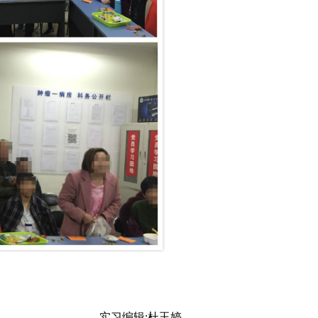
实习编辑:杜玉婷